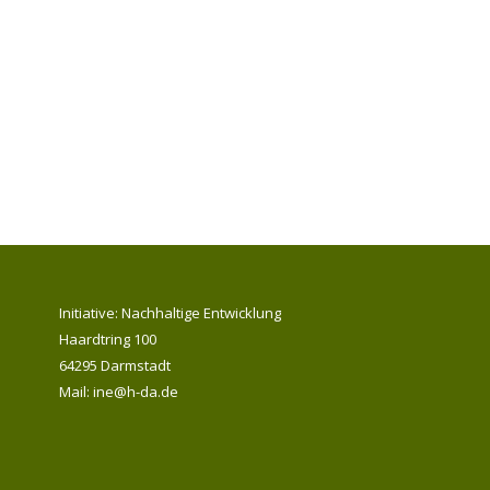
Initiative: Nachhaltige Entwicklung
Haardtring 100
64295 Darmstadt
Mail: ine@h-da.de