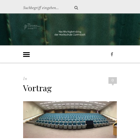
In
0
Vortrag