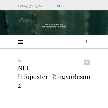
In
0
NEU
Infoposter_Ringvorlesung_Res
2