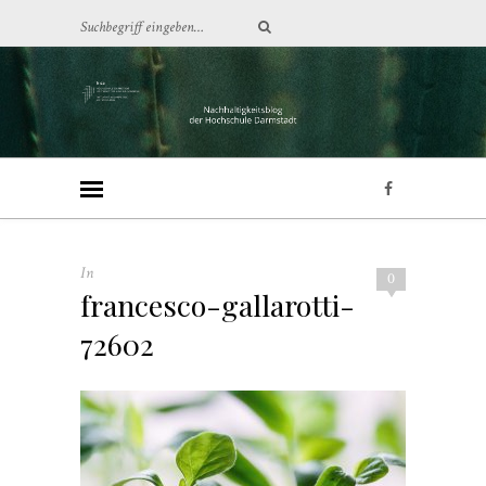
In
0
francesco-gallarotti-
72602