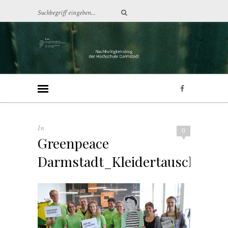
In
0
Greenpeace
Darmstadt_Kleidertausch7