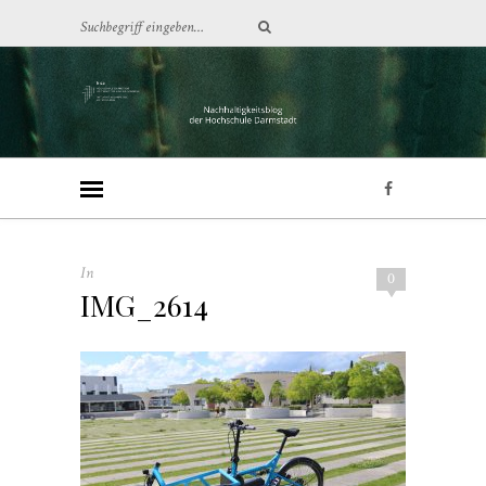
In
0
IMG_2614