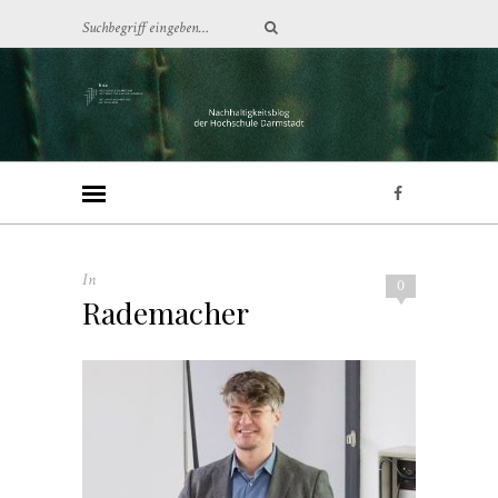
In
0
Rademacher