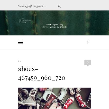
In
0
shoes-
467459_960_720