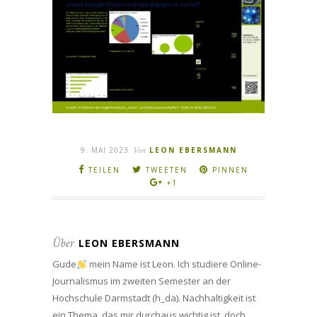
9. MAI 2023
Von
LEON EBERSMANN
TEILEN
TWEETEN
PINNEN
+1
Über
LEON EBERSMANN
Gude
mein Name ist Leon. Ich studiere Online-
Journalismus im zweiten Semester an der
Hochschule Darmstadt (h_da). Nachhaltigkeit ist
ein Thema, das mir durchaus wichtig ist, doch