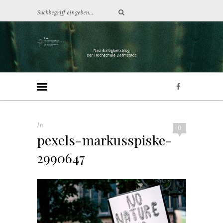
In
0
pexels-markusspiske-
2990647