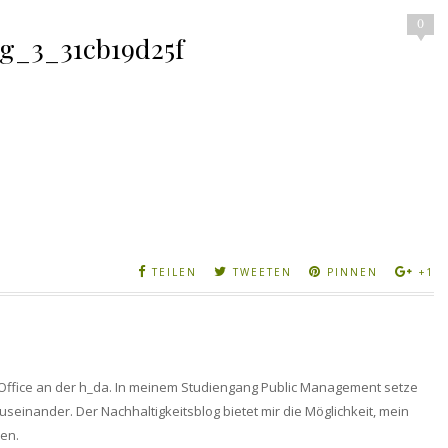
0
g_3_31cb19d25f
TEILEN
TWEETEN
PINNEN
+1
en Office an der h_da. In meinem Studiengang Public Management setze
useinander. Der Nachhaltigkeitsblog bietet mir die Möglichkeit, mein
en.