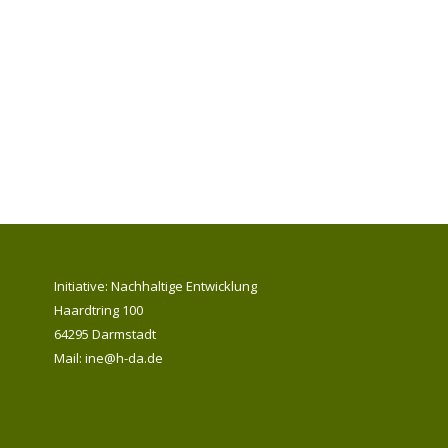
Initiative: Nachhaltige Entwicklung
Haardtring 100
64295 Darmstadt
Mail: ine@h-da.de