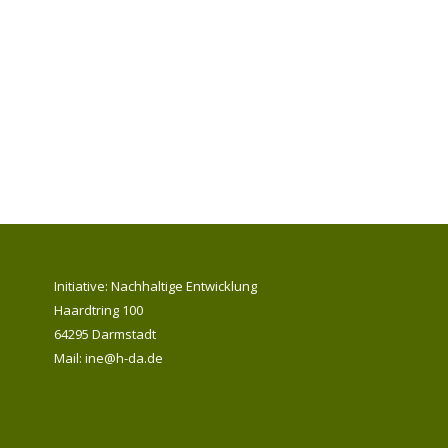
Initiative: Nachhaltige Entwicklung
Haardtring 100
64295 Darmstadt
Mail: ine@h-da.de