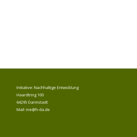
Initiative: Nachhaltige Entwicklung
Haardtring 100
64295 Darmstadt
Mail: ine@h-da.de