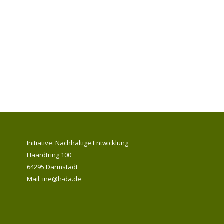
Initiative: Nachhaltige Entwicklung
Haardtring 100
64295 Darmstadt
Mail: ine@h-da.de