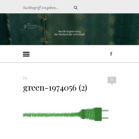
In
0
green-1974056 (2)