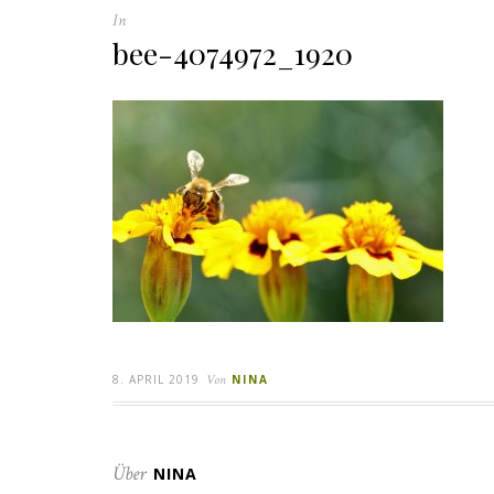
In
bee-4074972_1920
8. APRIL 2019
Von
NINA
Über
NINA