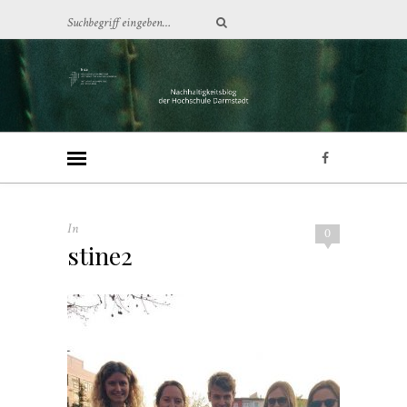
In
0
stine2