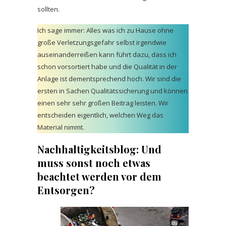
sollten.
Ich sage immer: Alles was ich zu Hause ohne
große Verletzungsgefahr selbst irgendwie
auseinanderreißen kann führt dazu, dass ich
schon vorsortiert habe und die Qualität in der
Anlage ist dementsprechend hoch. Wir sind die
ersten in Sachen Qualitätssicherung und können
einen sehr sehr großen Beitrag leisten. Wir
entscheiden eigentlich, welchen Weg das
Material nimmt.
Nachhaltigkeitsblog: Und
muss sonst noch etwas
beachtet werden vor dem
Entsorgen?