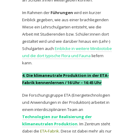
an Schüler:innen weitergeben können.
Im Rahmen der
Führungen
wird ein kurzer
Einblick gegeben, wie aus einer brachliegenden
Wiese ein Lehrschulgarten entsteht, wie die
Arbeit mit Studierenden bzw. Schüler:innen dort
gestaltet wird und wie darüber hinaus ein (Lehr-)
Schulgarten auch
Einblicke in weitere Minibiotobe
und die dort typische Flora und Fauna
liefern
kann.
4. Die klimaneutrale Produktion in der ETA-
Fabrik kennenlernen / 16 Uhr – 16:45 Uhr
Die Forschungsgruppe ETA (Energietechnologien
und Anwendungen in der Produktion) arbeitet in
einem interdisziplinären Team an
Technologien zur Realisierung der
klimaneutralen Produktion
. Im Zentrum steht
dabei die
ETA-Fabrik
. Diese ist dabei mehr als nur