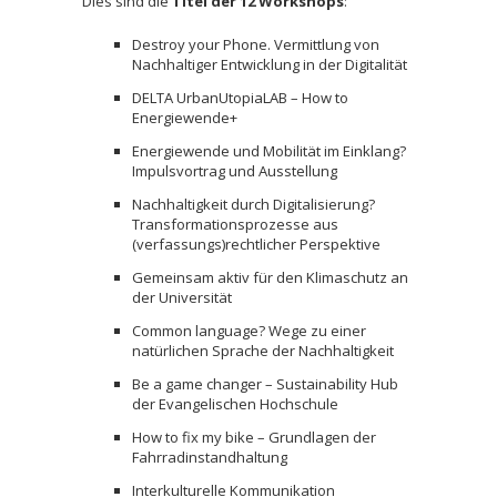
Dies sind die
Titel der 12 Workshops
:
Destroy your Phone. Vermittlung von
Nachhaltiger Entwicklung in der Digitalität
DELTA UrbanUtopiaLAB – How to
Energiewende+
Energiewende und Mobilität im Einklang?
Impulsvortrag und Ausstellung
Nachhaltigkeit durch Digitalisierung?
Transformationsprozesse aus
(verfassungs)rechtlicher Perspektive
Gemeinsam aktiv für den Klimaschutz an
der Universität
Common language? Wege zu einer
natürlichen Sprache der Nachhaltigkeit
Be a game changer – Sustainability Hub
der Evangelischen Hochschule
How to fix my bike – Grundlagen der
Fahrradinstandhaltung
Interkulturelle Kommunikation