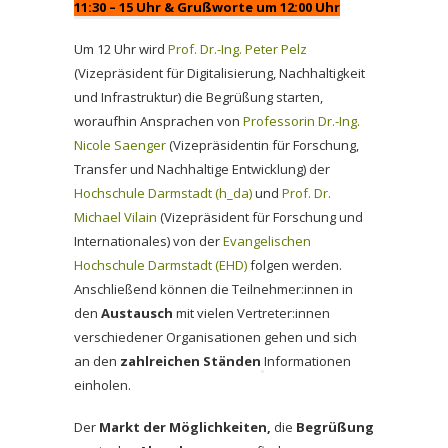
11:30 – 15 Uhr & Grußworte um 12:00 Uhr
Um 12 Uhr wird
Prof. Dr.-Ing. Peter Pelz
(Vizepräsident für Digitalisierung, Nachhaltigkeit
und Infrastruktur) die Begrüßung starten,
woraufhin Ansprachen von
Professorin Dr.-Ing.
Nicole Saenger
(Vizepräsidentin für Forschung,
Transfer und Nachhaltige Entwicklung) der
Hochschule Darmstadt (h_da)
und
Prof. Dr.
Michael Vilain
(Vizepräsident für Forschung und
Internationales) von der
Evangelischen
Hochschule Darmstadt (EHD)
folgen werden.
Anschließend können die Teilnehmer:innen in
den
Austausch
mit vielen Vertreter:innen
verschiedener Organisationen gehen und sich
an den
zahlreichen Ständen
Informationen
einholen.
Der
Markt der Möglichkeiten,
die
Begrüßung