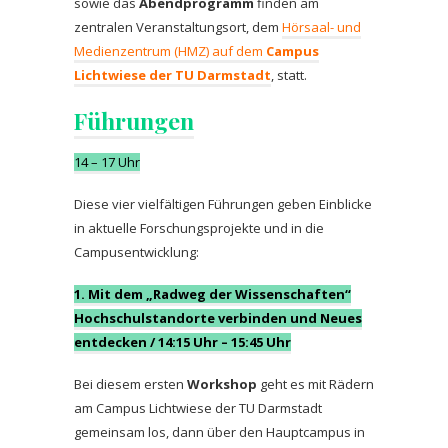
sowie das
Abendprogramm
finden am
zentralen Veranstaltungsort, dem
Hörsaal- und
Medienzentrum (HMZ) auf dem
Campus
Lichtwiese der TU Darmstadt
, statt.
Führungen
14 – 17 Uhr
Diese vier vielfältigen Führungen geben Einblicke
in aktuelle Forschungsprojekte und in die
Campusentwicklung:
1.
Mit dem „Radweg der Wissenschaften“
Hochschulstandorte verbinden und Neues
entdecken / 14:15 Uhr – 15:45 Uhr
Bei diesem ersten
Workshop
geht es mit Rädern
am Campus Lichtwiese der TU Darmstadt
gemeinsam los, dann über den Hauptcampus in