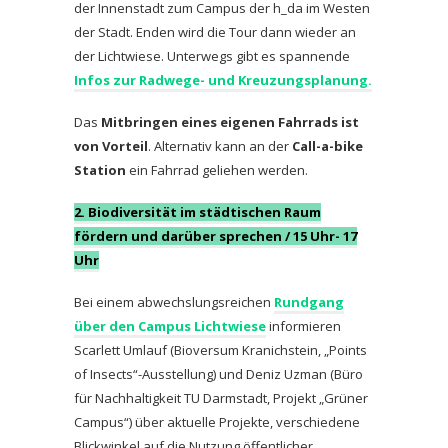
der Innenstadt zum Campus der h_da im Westen
der Stadt. Enden wird die Tour dann wieder an
der Lichtwiese. Unterwegs gibt es spannende
Infos zur Radwege- und Kreuzungsplanung.
Das
Mitbringen eines eigenen Fahrrads ist
von Vorteil
. Alternativ kann an der
Call-a-bike
Station
ein Fahrrad geliehen werden.
2. Biodiversität im städtischen Raum
fördern und darüber sprechen / 15 Uhr- 17
Uhr
Bei einem abwechslungsreichen
Rundgang
über den Campus Lichtwiese
informieren
Scarlett Umlauf (Bioversum Kranichstein, „Points
of Insects“-Ausstellung) und Deniz Uzman (Büro
für Nachhaltigkeit TU Darmstadt, Projekt „Grüner
Campus“) über aktuelle Projekte, verschiedene
Blickwinkel auf die Nutzung öffentlicher