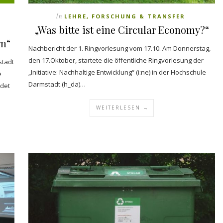
In
LEHRE, FORSCHUNG & TRANSFER
„Was bitte ist eine Circular Economy?“
rn“
Nachbericht der 1. Ringvorlesung vom 17.10. Am Donnerstag,
den 17.Oktober, startete die öffentliche Ringvorlesung der
stadt
„Initiative: Nachhaltige Entwicklung“ (i:ne) in der Hochschule
e
Darmstadt (h_da)…
ndet
WEITERLESEN →