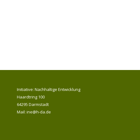
Initiative: Nachhaltige Entwicklung
Haardtring 100
64295 Darmstadt
Mail: ine@h-da.de