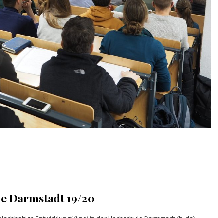
e Darmstadt 19/20
: Nachhaltige Entwicklung“ (i:ne) in der Hochschule Darmstadt (h_da)