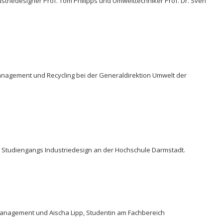
dustriedesigner Prof. Tom Philipps und Umwelttechniker Prof. Dr. Sven
lmanagement und Recycling bei der Generaldirektion Umwelt der
Studiengangs Industriedesign an der Hochschule Darmstadt.
management und Aischa Lipp, Studentin am Fachbereich