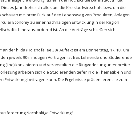
 Dieses Jahr dreht sich alles um die Kreislaufwirtschaft, bzw. um die
s schauen mit ihrem Blick auf den Lebensweg von Produkten, Anlagen
rcular Economy zu einer nachhaltigen Entwicklung in der Region
schaftlich herausfordernd ist. An die Vorträge schließen sich
“ an der h_da (Holzhofallee 38). Auftakt ist am Donnerstag, 17. 10., um
zu den jeweils 90-minütigen Vorträgen ist frei. Lehrende und Studierende
ng (i:ne) konzipieren und veranstalten die Ringvorlesung unter breiter
orlesung arbeiten sich die Studierenden tiefer in die Thematik ein und
en Entwicklung beitragen kann. Die Ergebnisse präsentieren sie zum
rausforderung Nachhaltige Entwicklung“