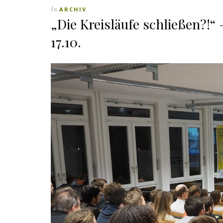
In
ARCHIV
„Die Kreisläufe schließen?!“
17.10.