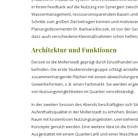
in ihrem Feedback auf die Nutzung von Synergien zwisch
Wassermanagement, ressourcensparendem Bauen und Gest
Schritte zum großen Ziel betragen können und motiviere
Planungsdezernentin Dr. Barbara Boczek, ist von der Ges
dass auch verschiedene Kleinmaßnahmen schon helfen, d
Architektur und Funktionen
Derzeit ist die Mollerstadt geprägt durch Einzelhandel
befinden. Die erste Studierendengruppe schlägt anstelle
zusammenhängende Flächen mit einem abwechslungsreic
Gewerbeformen, z. B. einen Fachmarkt. Sie werden ergän
von Nutzungsmöglichkeiten im Quartier vervollständigt.
In der zweiten Session des Abends beschäftigten sich S
Aufenthaltsqualität in der Mollerstadt zu erhöhen. Bisl
Raum mit kostenlosen Nutzungsangeboten. Leerstehende
Konzepte genutzt werden. Eine weitere Idee ist die Erric
Ausgestattet mit einem Quartiercafé und einer Waschbar