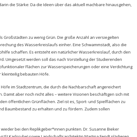
darin die Stärke: Da die Ideen über das aktuell machbare hinausgehen,
nds Großstädten zu wenig Grün. Die große Anzahl an versiegelten
rbrechung des Wasserkreislaufs einher. Eine Schwammstadt, also die
hilfe schaffen. Es entsteht ein natürlicher Wasserkreislauf, durch den
wird. Umgesetzt werden soll das nach Vorstellung der Studierenden
ltifunktionaler Flächen zur Wasserspeicherungen oder eine Verdichtung
 kleinteilig bebauten Höfe.
Höfe im Stadtzentrum, die durch die Nachbarschaft angereichert
 Damit aber noch nicht alles – weitere Visionen beschäftigen sich mit
n öffentlichen Grünflächen. Ziel ist es, Sport- und Spielflächen zu
ät und Baumbestand zu erhalten und zu fördern. Zudem sollen
 wieder bei den Replikgeber*innen punkten. Dr. Susanne Bieker
g ISI Karlsruhe) sowie Landschaftsarchitektin Martina Fendt plädieren