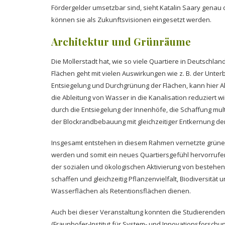
Fördergelder umsetzbar sind, sieht Katalin Saary genau 
können sie als Zukunftsvisionen eingesetzt werden.
Architektur und Grünräume
Die Mollerstadt hat, wie so viele Quartiere in Deutschla
Flächen geht mit vielen Auswirkungen wie z. B. der Unte
Entsiegelung und Durchgrünung der Flächen, kann hier Ab
die Ableitung von Wasser in die Kanalisation reduziert 
durch die Entsiegelung der Innenhöfe, die Schaffung mu
der Blockrandbebauung mit gleichzeitiger Entkernung der
Insgesamt entstehen in diesem Rahmen vernetzte grüne 
werden und somit ein neues Quartiersgefühl hervorrufen.
der sozialen und ökologischen Aktivierung von bestehende
schaffen und gleichzeitig Pflanzenvielfalt, Biodiversit
Wasserflächen als Retentionsflächen dienen.
Auch bei dieser Veranstaltung konnten die Studierenden
(Fraunhofer-Institut für System- und Innovationsforschun