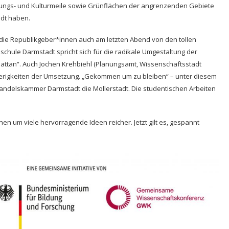
ildungs- und Kulturmeile sowie Grünflächen der angrenzenden Gebiete
tadt haben.
e Republikgeber*innen auch am letzten Abend von den tollen
hschule Darmstadt spricht sich für die radikale Umgestaltung der
hattan“. Auch Jochen Krehbiehl (Planungsamt, Wissenschaftsstadt
hwierigkeiten der Umsetzung. „Gekommen um zu bleiben“ – unter diesem
Handelskammer Darmstadt die Mollerstadt. Die studentischen Arbeiten
en um viele hervorragende Ideen reicher. Jetzt gilt es, gespannt