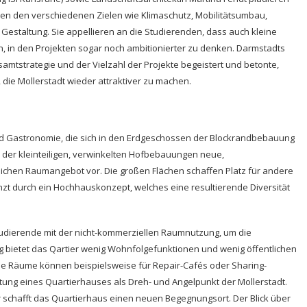
en den verschiedenen Zielen wie Klimaschutz, Mobilitätsumbau,
altung. Sie appellieren an die Studierenden, dass auch kleine
n, in den Projekten sogar noch ambitionierter zu denken. Darmstadts
amtstrategie und der Vielzahl der Projekte begeistert und betonte,
ie Mollerstadt wieder attraktiver zu machen.
 und Gastronomie, die sich in den Erdgeschossen der Blockrandbebauung
 der kleinteiligen, verwinkelten Hofbebauungen neue,
hen Raumangebot vor. Die großen Flächen schaffen Platz für andere
zt durch ein Hochhauskonzept, welches eine resultierende Diversität
tudierende mit der nicht-kommerziellen Raumnutzung, um die
ang bietet das Qartier wenig Wohnfolgefunktionen und wenig öffentlichen
 Räume können beispielsweise für Repair-Cafés oder Sharing-
htung eines Quartierhauses als Dreh- und Angelpunkt der Mollerstadt.
 schafft das Quartierhaus einen neuen Begegnungsort. Der Blick über