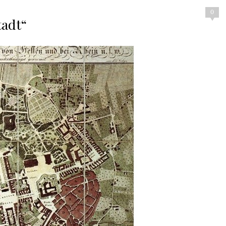
0
tadt“