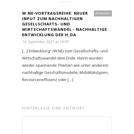
W:NE-VORTRAGSREIHE: NEUER
Antworten
INPUT ZUM NACHHALTIGEN
GESELLSCHAFTS- UND
WIRTSCHAFTSWANDEL - NACHHALTIGE
ENTWICKLUNG DER H_DA
16. September 2021 at 14:00
[…] Entwicklung“ (W:NE) zum Gesellschafts- und
Wirtschaftswandel dem Ende. Hierin wurden
wieder spannende Themen wie unter anderem
nachhaltige Geschäftsmodelle, Mobilitätstypen,
Recourcenefficienz oder […]
HINTERLASSE EINE ANTWORT