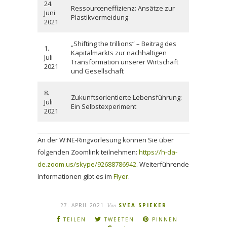
24.
Ressourceneffizienz: Ansätze zur
Juni
Plastikvermeidung
2021
„Shifting the trillions“ – Beitrag des
1.
Kapitalmarkts zur nachhaltigen
Juli
Transformation unserer Wirtschaft
2021
und Gesellschaft
8.
Zukunftsorientierte Lebensführung:
Juli
Ein Selbstexperiment
2021
An der W:NE-Ringvorlesung können Sie über
folgenden Zoomlink teilnehmen:
https://h-da-
de.zoom.us/skype/92688786942
. Weiterführende
Informationen gibt es im
Flyer
.
27. APRIL 2021
Von
SVEA SPIEKER
TEILEN
TWEETEN
PINNEN