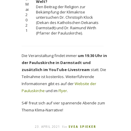
Welt?
M
Den Beitrag der Religion zur
ai
Bekämpfung der Klimakrise
2
untersuchen Dr. Christoph Klock
0
(Dekan des Katholischen Dekanats
2
Darmstadt) und Dr. Raimund Wirth
1
(Pfarrer der Pauluskirche).
Die Veranstaltung findet immer
um 19.30 Uhr in
der Pauluskirche in Darmstadt und
zusätzlich im YouTube-Livestream
statt. Die
Teilnahme ist kostenlos. Weiterführende
Informationen gibt es auf der
Website der
Pauluskirche
und im
Flyer
.
S4F freut sich auf vier spannende Abende zum
Thema Klima-Narrative!
23. APRIL 2021
Von
SVEA SPIEKER