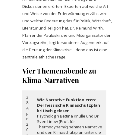
Diskussionen erörtern Experten auf welche Art
und Weise von der Erderwärmung erzählt wird
und welche Bedeutung das für Politik, Wirtschaft,
Literatur und Religion hat. Dr. Raimund Wirth,
Pfarrer der Pauluskirche und Mitorganisator der
Vortragsreihe, legt besonderes Augenmerk auf
die Deutung der Klimakrise – denn das ist eine
zentrale ethische Frage.
Vier Themenabende zu
Klima-Narrativen
2
Wie Narrative funktionieren:
8.
Der hessische Klimaschutzplan
A
kritisch gelesen
p
Psychologin Bettina Knülle und Dr.
ril
Sven Linow (Prof. für
2
Thermodynamik) nehmen Narrative
0
und den Klimaschutzplan unter die