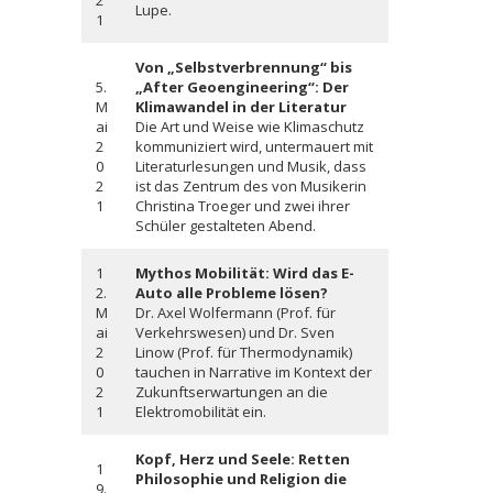
2
Lupe.
1
Von „Selbstverbrennung“ bis
5.
„After Geoengineering“: Der
M
Klimawandel in der Literatur
ai
Die Art und Weise wie Klimaschutz
2
kommuniziert wird, untermauert mit
0
Literaturlesungen und Musik, dass
2
ist das Zentrum des von Musikerin
1
Christina Troeger und zwei ihrer
Schüler gestalteten Abend.
1
Mythos Mobilität: Wird das E-
2.
Auto alle Probleme lösen?
M
Dr. Axel Wolfermann (Prof. für
ai
Verkehrswesen) und Dr. Sven
2
Linow (Prof. für Thermodynamik)
0
tauchen in Narrative im Kontext der
2
Zukunftserwartungen an die
1
Elektromobilität ein.
Kopf, Herz und Seele: Retten
1
Philosophie und Religion die
9.