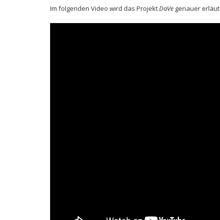
Im folgenden Video wird das Projekt
DaVe
genauer erläut