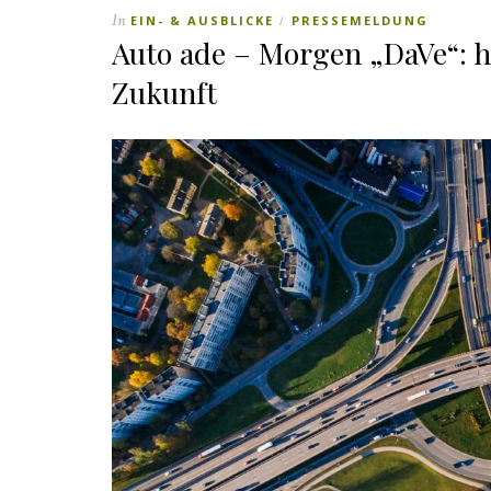
In
EIN- & AUSBLICKE
PRESSEMELDUNG
/
Auto ade – Morgen „DaVe“: h
Zukunft