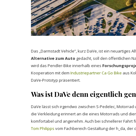
Das „Darmstadt Vehicle“, kurz DaVe, ist ein neuartiges A
Alternative zum Auto
gedacht, soll den öffentlichen 
wird das Pendler-Bike innerhalb eines
Forschungsproj
Kooperation mit dem
Industriepartner Ca Go Bike
aus Kob
DaVe-Prototyp präsentiert.
Was ist DaVe denn eigentlich ge
DaVe lässt sich irgendwo zwischen S-Pedelec, Motorrad u
die Verkleidung erinnert an die eines Motorrads und die
komfortabel und angenehm. Auch bei schnellerer Fahrt füh
Tom Philipps
vom Fachbereich Gestaltung der h_da, der da