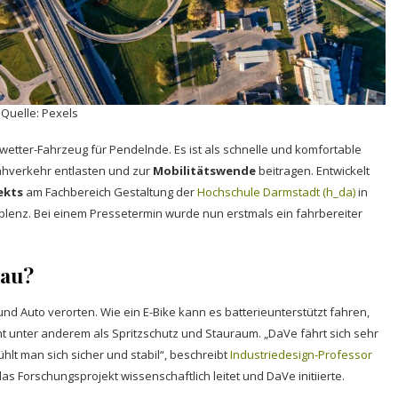
Quelle: Pexels
llwetter-Fahrzeug für Pendelnde. Es ist als schnelle und komfortable
Nahverkehr entlasten und zur
Mobilitätswende
beitragen. Entwickelt
ekts
am Fachbereich Gestaltung der
Hochschule Darmstadt (h_da)
in
lenz. Bei einem Pressetermin wurde nun erstmals ein fahrbereiter
nau?
nd Auto verorten. Wie ein E-Bike kann es batterieunterstützt fahren,
nt unter anderem als Spritzschutz und Stauraum. „DaVe fährt sich sehr
lt man sich sicher und stabil“, beschreibt
Industriedesign-Professor
s Forschungsprojekt wissenschaftlich leitet und DaVe initiierte.