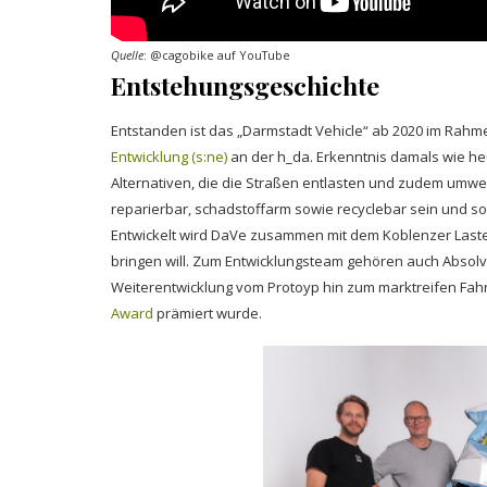
Quelle
: @cagobike auf YouTube
Entstehungsgeschichte
Entstanden ist das „Darmstadt Vehicle“ ab 2020 im Rah
Entwicklung (s:ne)
an der h_da. Erkenntnis damals wie heu
Alternativen, die die Straßen entlasten und zudem umwel
reparierbar, schadstoffarm sowie recyclebar sein und so
Entwickelt wird DaVe zusammen mit dem Koblenzer Lasten
bringen will. Zum Entwicklungsteam gehören auch Absolve
Weiterentwicklung vom Protoyp hin zum marktreifen Fahr
Award
prämiert wurde.