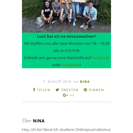
Lust bei sti:ne mitzumachen?
Wir treffen uns alle zwei Wochen von 18 – 19.30
Uhr in A12/018.
Schreib uns gerne eine Nachricht auf
Facebook
oder
Instagram
!
7. AUGUST 2019
Von
NINA
TEILEN
TWEETEN
PINNEN
+1
Über
NINA
Hey, ich bin Nina! Ich studiere Onlinejournalismus