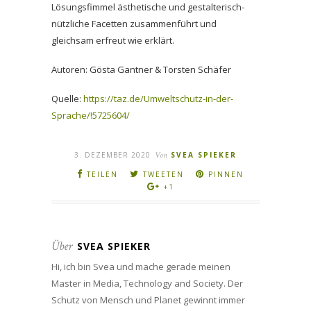
Lösungsfimmel ästhetische und gestalterisch-
nützliche Facetten zusammenführt und
gleichsam erfreut wie erklärt.
Autoren: Gösta Gantner & Torsten Schäfer
Quelle:
https://taz.de/Umweltschutz-in-der-
Sprache/!5725604/
3. DEZEMBER 2020
Von
SVEA SPIEKER
TEILEN
TWEETEN
PINNEN
+1
Über
SVEA SPIEKER
Hi, ich bin Svea und mache gerade meinen
Master in Media, Technology and Society. Der
Schutz von Mensch und Planet gewinnt immer