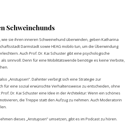
ren Schweinehunds
n, wie sie ihren inneren Schweinehund überwinden, geben Katharina
nschaftsstadt Darmstadt sowie HEAG mobilo tun, um die Überwindung
ichtern. Auch Prof. Dr. Kai Schuster gibt eine psychologische
s sinnvoll. Denn für eine Mobilitätswende benötige es keine Verbote,
chen.
so „Anstupsen”. Dahinter verbirgt sich eine Strategie zur
ch für eine sozial erwünschte Verhaltensweise zu entscheiden, ohne
rof. Dr. Kai Schuster eine Idee in der Architektur: Wenn ein schönes
tivieren, die Treppe statt den Aufzug zu nehmen. Auch Moderatorin
elen.
nehmen dieses „Anstupsen” umsetzen, gibt es im Podcast zu hören.