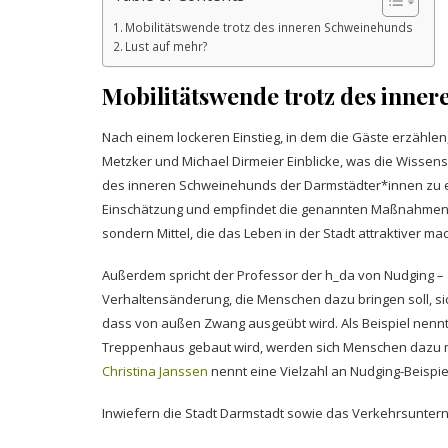
Mobilitätswende trotz des inneren Schweinehunds
Lust auf mehr?
Mobilitätswende trotz des inne
Nach einem lockeren Einstieg, in dem die Gäste erzähle
Metzker und Michael Dirmeier Einblicke, was die Wisse
des inneren Schweinehunds der Darmstädter*innen zu erle
Einschätzung und empfindet die genannten Maßnahmen al
sondern Mittel, die das Leben in der Stadt attraktiver ma
Außerdem spricht der Professor der h_da von Nudging – al
Verhaltensänderung, die Menschen dazu bringen soll, si
dass von außen Zwang ausgeübt wird. Als Beispiel nennt P
Treppenhaus gebaut wird, werden sich Menschen dazu mo
Christina Janssen
nennt eine Vielzahl an Nudging-Beispi
Inwiefern die Stadt Darmstadt sowie das Verkehrsunter