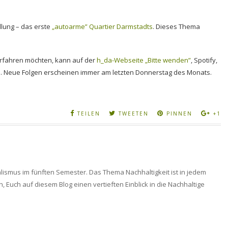
edlung – das erste
„autoarme” Quartier Darmstadts
. Dieses Thema
erfahren möchten, kann auf der
h_da-Webseite „Bitte wenden”
, Spotify,
. Neue Folgen erscheinen immer am letzten Donnerstag des Monats.
TEILEN
TWEETEN
PINNEN
+1
alismus im fünften Semester. Das Thema Nachhaltigkeit ist in jedem
, Euch auf diesem Blog einen vertieften Einblick in die Nachhaltige