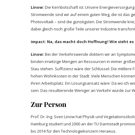
Linow:
Die Kernbotschaft ist: Unsere Energieversorgung d
Stromwende sind wir auf einem guten Weg, die ist das ge
Photovoltaik – sind die günstigsten. Die Stromwende krie
dabei gleich noch große Teile unserer Industrie transform
impact: Na, das macht doch Hoffnung! Wie sieht es
Linow:
Bei der Verkehrswende doktern wir an Symptomen
binden irrwitzige Mengen an Ressourcen in immer größere
Stau stehen. Suffizienz wäre der Schlüssel: Die mittlere 
hohen Wohnkosten in der Stadt. Viele Menschen können s
ihren Arbeitsplatz. Ein Lösungsansatz wäre: Da wo ich 
sein. Das resultierende Weniger an Verkehr würde zur 
Zur Person
Prof. Dr.-Ing. Sven Linow hat Physik und Vegetationsökolo
Hamburg studiert und 2000 an der TU Darmstadt promovie
bis 2014 für den Technologiekonzern Heraeus.