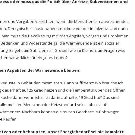
ozess oder muss das die Politik über Anreize, Subventionen und
ionen und Vorgaben verzichten, wenn die Menschen ein ausreichendes
rden. Der typische Häuslebauer steht kurz vor der Insolvenz. Und dann
r… Man muss die Bevölkerung mit ihren Ängsten, Sorgen und Problemen
r Bedenken und Widerstände. Ja, die Wärmewende ist ein sozialer
ng. Es geht um Suffizienz im Großen wie im Kleinen, um Fragen wie:
 wir wirklich für ein gutes Leben?
schen Aspekten der Wärmewende bleiben.
verluste in Gebäuden minimieren. Dann Suffizienz: Wo brauche ich
ng dauerhaft auf 25 Grad heizen und die Temperatur über das Öffnen
küche dann, wenn ich mich darin aufhalte, 19 Grad hat? Das sind
allermeisten Menschen der Heizstandard sein – ob als Luft-
hwärmenetz. Nachbarn können die teuren Geothermie-Bohrungen
ie kaufen.
 setzen oder behaupten, unser Energiebedarf sei nie komplett