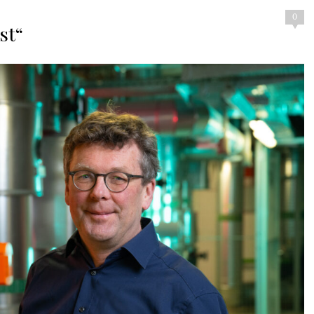
0
st“