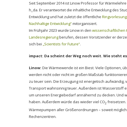
Seit September 2014 ist Linow Professor für Wärmelehre
h_da. Er verantwortet die inhaltliche Entwicklung des St
Entwicklung und hat zuletzt die öffentliche
Ringvorlesung
Nachhaltige Entwicklung“
mitorganisiert.
Im Frühjahr 2023 wurde Linow in den
wissenschaftlichen 
Landesregierung
berufen, dessen Vorsitzender er derzeit 
sich bei
„Scientists for Future“
.
impact: Da scheint der Weg noch weit. Wie steht 
Linow:
Die Wärmewende ist ein Biest. Viele Optionen, üb
werden nicht oder nicht im großen Maßstab funktioniere
zu teuer sein. Die Erzeugung ist energetisch aufwändig, v
Transport wahnsinnig teuer. Außerdem ist Wasserstoff e
um unseren Energiebedarf annähernd zu decken. Und wir
haben. Außerdem würde das wieder viel CO
freisetzen.
2
Wärmepumpen aller Größenordnungen – soweit möglich 
Rechenzentren.