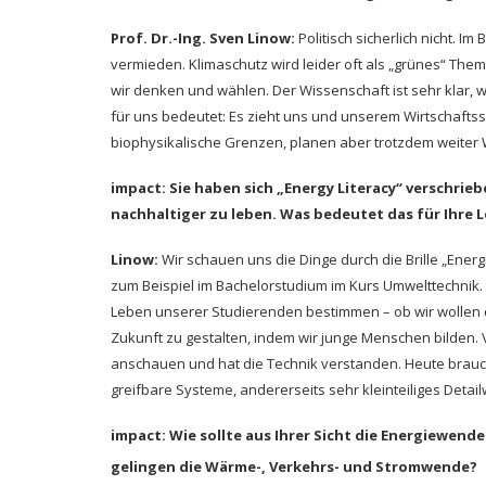
Prof. Dr.-Ing. Sven Linow:
Politisch sicherlich nicht.
vermieden. Klimaschutz wird leider oft als „grünes“ Thema 
wir denken und wählen. Der Wissenschaft ist sehr klar,
für uns bedeutet: Es zieht uns und unserem Wirtschaft
biophysikalische Grenzen, planen aber trotzdem weiter
impact: Sie haben sich „Energy Literacy“ verschri
nachhaltiger zu leben. Was bedeutet das für Ihre 
Linow:
Wir schauen uns die Dinge durch die Brille „Ener
zum Beispiel im Bachelorstudium im Kurs Umwelttechnik.
Leben unserer Studierenden bestimmen – ob wir wollen ode
Zukunft zu gestalten, indem wir junge Menschen bilden.
anschauen und hat die Technik verstanden. Heute brauch
greifbare Systeme, andererseits sehr kleinteiliges Deta
impact: Wie sollte aus Ihrer Sicht die Energiewend
gelingen die Wärme-, Verkehrs- und Stromwende?