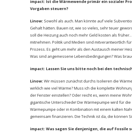
impact: Ist die Wärmewende primär ein sozialer Pr
Vorgaben steuern?
Linow:
Sowohl als auch. Man könnte auf viele Subvent
Gehalt hätten. Bauen ist, wie so vieles, sehr teuer gewo
soll die Heizung auch noch mehr Geld kosten als frühe
mitnehmen. Politik und Medien sind mitverantwortlich fü
Prozess. Es geht um mehr als den Austausch meiner Heizu
Was sind angemessene Lebensbedingungen? Was brauchen
impact: Lassen Sie uns bitte noch bei den techni
Linow:
Wir müssen zunächst durchs Isolieren die Wärme
wirklich wie viel Wärme? Muss ich die komplette Wohnu
der Fenster einstellen? Oder reicht es, wenn meine Wohn
gigantische Unterschiede! Die Wärmepumpe wird für die 
Wärmepumpe oder in Kombination mit einem kalten Na
gemeinsam finanzieren. Die Technik ist da, die können S
impact: Was sagen Sie denjenigen, die auf Fossile