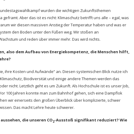
 Im Bundestagswahlkampf wurden die wichtigen Zukunftsthemen
geframt. Aber das ist es nicht: Klimaschutz betrifft uns alle – egal, was
 warum wir diesen massiven Anstieg der Temperatur haben und was er
ssystem den Boden unter den Füßen weg. Wir stoßen an
 Wachstum und reden über immer mehr. Das wird nichts.
eben, also dem Aufbau von Energiekompetenz, die Menschen hilft,
Lehre?
gie, ihre Kosten und Aufwände“ an. Diesen systemischen Blick nutze ich
 Klimaschutz, Biodiversität und einige andere Themen werden das
r nicht. Letztlich geht es um Zukunft. Als Hochschule ist es unser Job,
 Vor 100 Jahren konnte man zum Bahnhof gehen, sich eine Dampflok
en wir einerseits den großen Überblick über komplizierte, schwer
ilwissen. Das macht Lehre heute schwerer.
e aussehen, die unseren CO
-Ausstoß signifikant reduziert? Wie
2