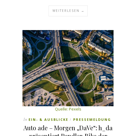
WEITERLESEN →
Quelle: Pexels
In
EIN- & AUSBLICKE
PRESSEMELDUNG
/
Auto ade – Morgen „DaVe“: h_da
präsentiert Pendler-Bike der